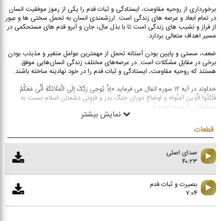
برخورداری از روحیه مقاومت، ایستادگی و ثبات قدم را یکی از رموز موفقیت انسان
در تمام ابعاد و عرصه های زندگی است. ارزشمندی انسان به تحمل سختی ها و عبور
از فراز و نشیب های زندگی است تا با بذل مال، جان و آبرو قدم های مستحکمی در
مسیر اهداف متعالی بردارد.
ضعف، سستی و پایین بودن آستانه تحمل از مهمترین عوامل متغیر و مذبذب بودن
برخی در مقابل مشکلات است. در عرصه‌های مختلف زندگی انسان‌هایی موفق
هستند که روحیه مقاومت، ایستادگی و ثبات قدم را در خود نهادینه ساخته باشند.
خداوند در آیه ۱۲ سوره انفال می فرماید «إِذْ یُوحِی رَبُّکَ إِلَى الْمَلَائِکَةِ أَنِّی مَعَکُمْ
فَثَبِّتُوا الَّذِینَ آمَنُوا» و اوضاع دوران جنگ بدر و فزونی دشمنان اسلام نسبت به
مسلمانان را مورد توجه ق
...
نمایش بیشتر
قطعات
صدای اصلی
۴۰:۲۳
بصيرت و ثبات قدم
۷:۰۴